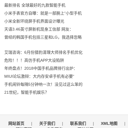
最新排名 全球最好的九款智能手机
小米手表官方自曝：就是一部腕上“小型手机
小米全新环绕屏手机界面设计曝光
天语3.46英寸屏新机现身工信部 网友：
曾经的韩国手机包括三星和LG，我选择忽略
艾瑞咨询：6月份猎豹清理大师排名手机优化
危险！！！高仿手机APP大设陷阱
年终盘点！2018中国手机品牌排行出炉：
MIUI论坛激辩：大内存安卓手机有必要“
手机闹铃每隔5分钟响一次！没见过这么笨的
21世纪，智能手机娱乐？
网站首页
|
关于我们
|
联系我们
|
XML地图
|