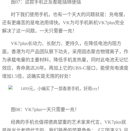
图07：这款手机正反都能插随便插
时下我们使用手机，也有一个天大的问题就是：充电慢，
还有更痛苦的是电池用得快。VK为可手机新机VK7plus完全
解决了这一问题，一天只需要一充！
VK7plus长动力、长耐力、更持久，在降低电池内阻方
面，香港为可产品团队狠下功夫，采用固态聚合物锂离子，作
为承载电量的主要材料，降低手机发热量，同时此电池无记忆
效应，寿命高达20年。再加上它的UBS-C接口，能使充电速度
增加1.5倍，这确实是无限的好处！
图08：VK7plus一天只需要一充！
经典的手机也值得德高望重的艺术家来代言，VK7plus就
是张光北老师代言的。我们熟悉的荧幕角色：《三国演义》吕