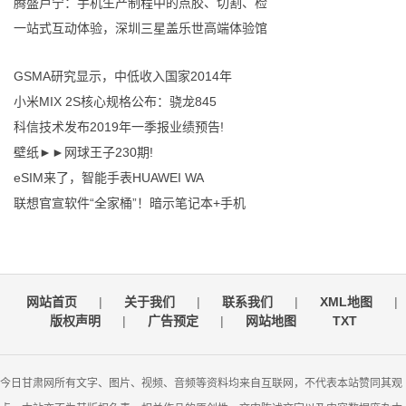
腾盛卢宁：手机生产制程中的点胶、切割、检
一站式互动体验，深圳三星盖乐世高端体验馆
GSMA研究显示，中低收入国家2014年
小米MIX 2S核心规格公布：骁龙845
科信技术发布2019年一季报业绩预告!
壁纸►►网球王子230期!
eSIM来了，智能手表HUAWEI WA
联想官宣软件“全家桶”！暗示笔记本+手机
网站首页
|
关于我们
|
联系我们
|
XML地图
|
版权声明
|
广告预定
|
网站地图
TXT
今日甘肃网所有文字、图片、视频、音频等资料均来自互联网，不代表本站赞同其观