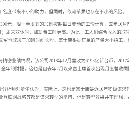
知名度带来不小的助力，但同时，依赖苹果也存在不小的风险。
300元，周一至周五的加班按照每日变动的工价计算，去年10月
元/小时；周末双休时，加班费工时更高。为此，工人们综合收入的取
去留也取决于加班时间长短。富士康根据订单的产量大小招工，
业绩情况，该公司2018年12月营收为6193亿新台币，2017
，影响了全年的财报，这也是自去年2月以来富士康首次出现月度营收同
业分析师刘步尘认为，实际上，这也是富士康最近10年积极谋求
出工业互联网战略等都是谋求转型的举措，但是转型效果并不理想，