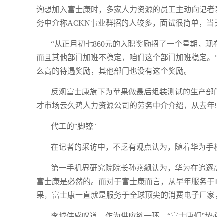
询想加入富士康时，多家人力资源的员工主动向记者
务中介称ACKN事业群招的人较多，面试很简单，
“从正月初七860元的入职奖励招了一个星期，现
而且其他部门加班不稳定，咱们这个部门加班稳定。”
么高的待遇奖励，其他部门也没有这个奖励。
反观富士康旗下为苹果做最后组装测试的生产部门
才市场云久鸿人力资源公司的劳务中介介绍，从去年9
代工的“脚镣”
在记者的采访中，不乏有观点认为，随着华为手
第一手机界研究院院长孙燕飙认为，华为在追逐
富士康是必然的。而对于富士康而言，从早年服务于
果，富士康一直就是服务于全球顶尖的消费电子厂家
李城伟感叹道，作为供应链一环，“富士康们”势