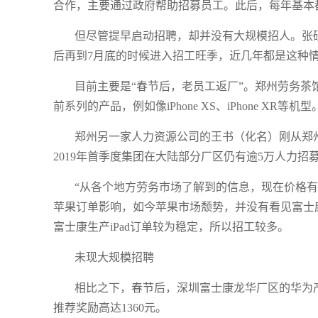
合作，主要通过政府帮助招募员工。此后，每年基本
但尽管提早启动招聘，却并没有大规模招人。张
后再到7月底的时候进入招工旺季，近几年都是这种
目前主要是“春节后，老员工返厂”。郑州劳务
前系列的产品，例如像iPhone XS、iPhone XR等机型
郑州另一家人力资源公司的王书（化名）刚从郑州
2019年首季度集团在大陆部分厂区仍有逾5万人力
“从各个地方劳务市场了解到的信息，现在价格
苹果订单影响，如今苹果市场颓势，并没有看见富士
富士康生产iPad订单较为稳定，所以招工较多。
未现大规模招聘
相比之下，春节后，深圳富士康龙华厂区的华为
推荐奖励高达1360元。