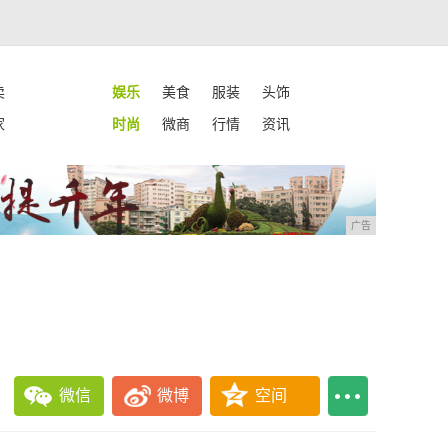
卖
娱乐
美食
服装
头饰
家
时尚
微商
行情
资讯
广告
微信
微博
空间