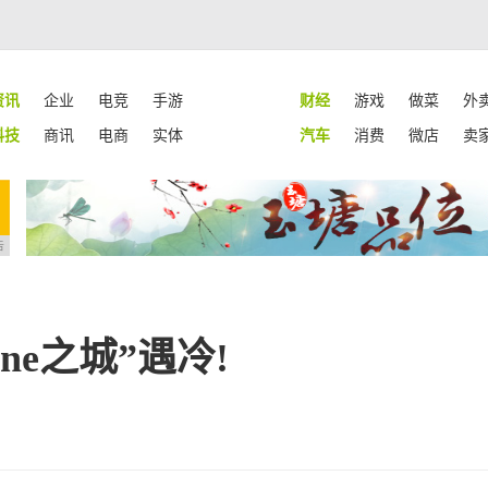
资讯
企业
电竞
手游
财经
游戏
做菜
外
科技
商讯
电商
实体
汽车
消费
微店
卖
告
ne之城”遇冷!