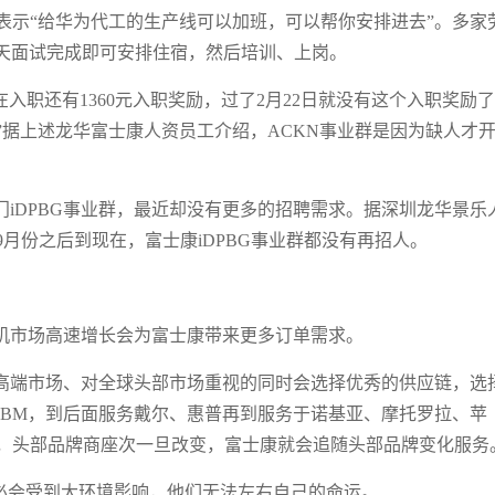
表示“给华为代工的生产线可以加班，可以帮你安排进去”。多家
当天面试完成即可安排住宿，然后培训、上岗。
在入职还有1360元入职奖励，过了2月22日就没有这个入职奖励
据上述龙华富士康人资员工介绍，ACKN事业群是因为缺人才
iDPBG事业群，最近却没有更多的招聘需求。据深圳龙华景乐
月份之后到现在，富士康iDPBG事业群都没有再招人。
机市场高速增长会为富士康带来更多订单需求。
高端市场、对全球头部市场重视的同时会选择优秀的供应链，选
IBM，到后面服务戴尔、惠普再到服务于诺基亚、摩托罗拉、苹
，头部品牌商座次一旦改变，富士康就会追随头部品牌变化服务
必会受到大环境影响，他们无法左右自己的命运。