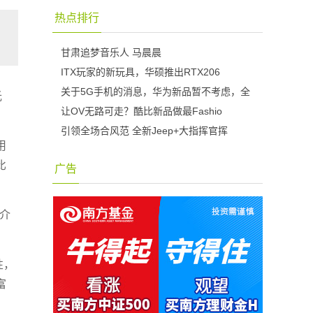
热点排行
甘肃追梦音乐人 马晨晨
ITX玩家的新玩具，华硕推出RTX206
关于5G手机的消息，华为新品暂不考虑，全
光
让OV无路可走？酷比新品做最Fashio
引领全场合风范 全新Jeep+大指挥官挥
用
比
广告
中介
性，
富