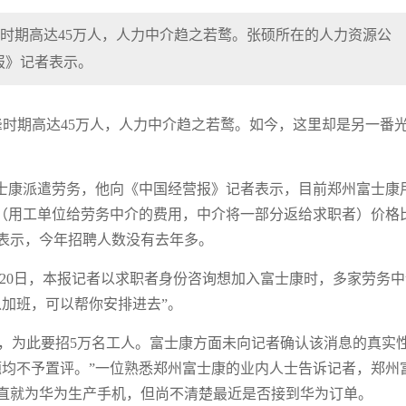
高峰时期高达45万人，人力中介趋之若鹜。张硕所在的人力资源公
报》记者表示。
在高峰时期高达45万人，人力中介趋之若鹜。如今，这里却是另一番
士康派遣劳务，他向《中国经营报》记者表示，目前郑州富士康
”（用工单位给劳务中介的费用，中介将一部分返给求职者）价格
表示，今年招聘人数没有去年多。
2月20日，本报记者以求职者身份咨询想加入富士康时，多家劳务
加班，可以帮你安排进去”。
单，为此要招5万名工人。富士康方面未向记者确认该消息的真实
题均不予置评。”一位熟悉郑州富士康的业内人士告诉记者，郑州
直就为华为生产手机，但尚不清楚最近是否接到华为订单。