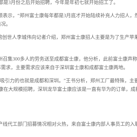
都是3月份之后开始招聘，今年是年初七就开始招工了。
硕表示，“郑州富士康每年都是3月底才开始陆续补充人力招人，
情况。
茶馆创世人李城伟向记者介绍，郑州富士康招人主要是为了生产苹
。
召集300多人的劳务送至成都富士康，他分析，此前富士康声
招募需求，主要需求应该来自于深圳富士康和成都富士康两地。
有吸引力的也就是成都和深圳。”王书分析，郑州工厂最特殊，主
康在大规模招聘，深圳龙华富士康应该是一直有华为的订单，成
产线代工部门招募情况相对火热，来自富士康内部人事员工的入