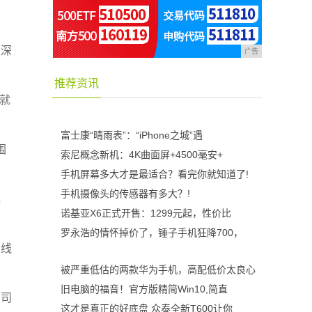
以深
广告
推荐资讯
，就
富士康“晴雨表”：“iPhone之城”遇
围
索尼概念新机：4K曲面屏+4500毫安+
手机屏幕多大才是最适合？看完你就知道了!
手机摄像头的传感器有多大？!
，
诺基亚X6正式开售：1299元起，性价比
罗永浩的情怀掉价了，锤子手机狂降700，
产线
被严重低估的两款华为手机，高配低价太良心
旧电脑的福音！官方版精简Win10,简直
公司
这才是真正的好底盘 众泰全新T600让你