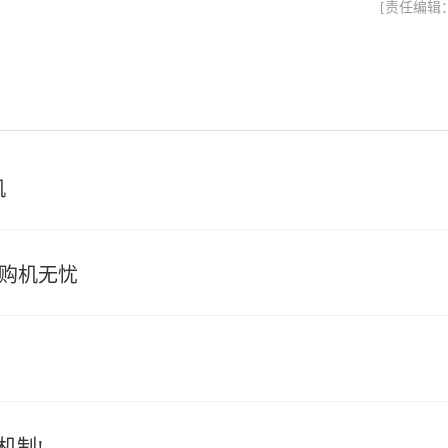
[责任编辑
机
，购机无忧
理机制!