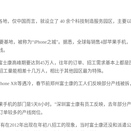
地，仅中国而言，就设立了 40 余个科技制造服务园区，主要
主要基地，被称为“iPhone之城”。据悉，全球每销售4部苹果手机
线。
富士康高峰期要达到45万人，往年的订单、招工需求基本上都是
招工量能相差十几万人，相比于其他园区最为特殊。
 Max、iPhone XR等遇冷，春节前郑州富士康的工人们反映部分产线被拆
产苹果手机的部门是5天8小时。”深圳富士康有员工反映，去年部分
订单较多的产线岗位。
有在2012年出现在年初八招工的现象，当时富士康还没和派遣