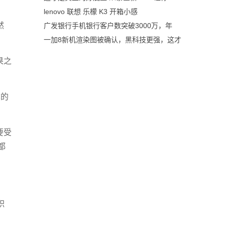
lenovo 联想 乐檬 K3 开箱小感
然
广发银行手机银行客户数突破3000万，年
一加8新机渲染图被确认，黑科技更强，这才
果之
称的
要受
都
职