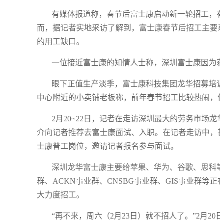
有媒体报道称，春节后富士康启动新一轮招工，
而，据记者实地采访了解到，富士康春节后招工主要
的用工缺口。
一位接近富士康的知情人士称，深圳富士康因为
眼下正值生产淡季，富士康科技集团龙华招募培
中心附近的小卖铺老板称，前年春节招工比较热闹，
2月20~22日，记者在走访深圳最大的劳务市
介向记者推荐去富士康面试、入职。在记者走访中，甚
士康普工岗位，邀请记者报名参与面试。
深圳龙华富士康主要给苹果、华为、谷歌、思科等
群、ACKN事业群、CNSBG事业群、GIS事业群
大力度招工。
“再不来，周六（2月23日）就不招人了。”2月