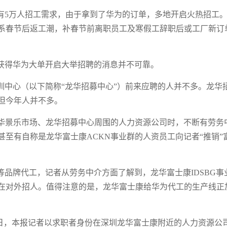
有5万人招工需求，由于拿到了华为的订单，多地开启火热招工
系春节后返工潮，补春节前离职员工及寒假工辞职后或工厂新订
获得华为大单开启大举招聘的消息并不可靠。
训中心（以下简称“龙华招募中心”）前来应聘的人并不多。龙华
但今年人并不多。
场龙华景乐市场、龙华招募中心周围的人力资源公司时，不断有劳务
至有自称是龙华富士康ACKN事业群的人资员工向记者“推销”
品牌代工，记者从劳务中介方面了解到，龙华富士康IDSBG事
等正在对外招人。值得注意的是，龙华富士康给华为代工的生产线正
20日，本报记者以求职者身份在深圳龙华富士康附近的人力资源公