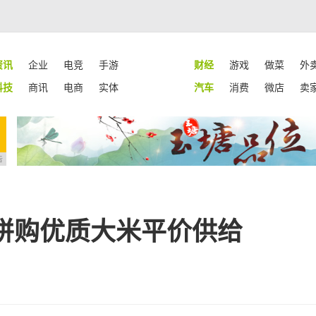
资讯
企业
电竞
手游
财经
游戏
做菜
外
科技
商讯
电商
实体
汽车
消费
微店
卖
告
拼购优质大米平价供给