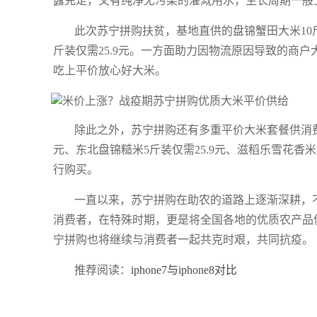
露充足，又有纯净无污染的灌溉用水，生长周期一般
此次苏宁拼购扶贫，基地直供的盘锦蟹田大米10斤装
斤装仅需25.9元。一方面助力因物流原因导致的商
吃上平价放心好大米。
除此之外，苏宁拼购还有多重平价大米套餐供消费
元、东北盘锦糙米5斤装仅需25.9元、滋稻乐雪花香米
行购买。
一直以来，苏宁拼购在助农的道路上逐渐深耕，
消费者，在特殊时期，更是将全国各地的优质农产品
宁拼购也将继续与消费者一起共克时艰，共同抗疫。
推荐阅读：
iphone7与iphone8对比