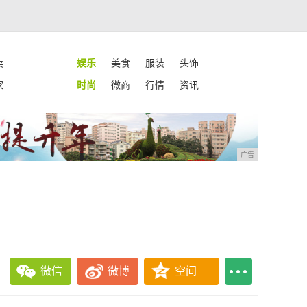
卖
娱乐
美食
服装
头饰
家
时尚
微商
行情
资讯
广告
微信
微博
空间