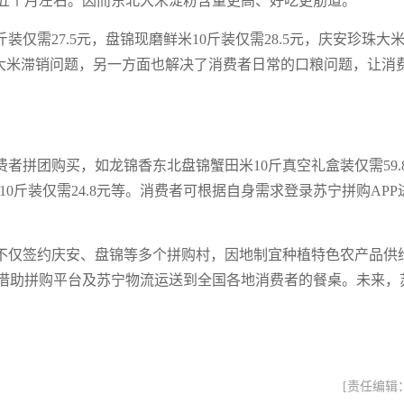
五个月左右。因而东北大米淀粉含量更高、好吃更筋道。
仅需27.5元，盘锦现磨鲜米10斤装仅需28.5元，庆安珍珠大米
户大米滞销问题，另一方面也解决了消费者日常的口粮问题，让消
者拼团购买，如龙锦香东北盘锦蟹田米10斤真空礼盒装仅需59.
10斤装仅需24.8元等。消费者可根据自身需求登录苏宁拼购APP
不仅签约庆安、盘锦等多个拼购村，因地制宜种植特色农产品供
借助拼购平台及苏宁物流运送到全国各地消费者的餐桌。未来，
[责任编辑