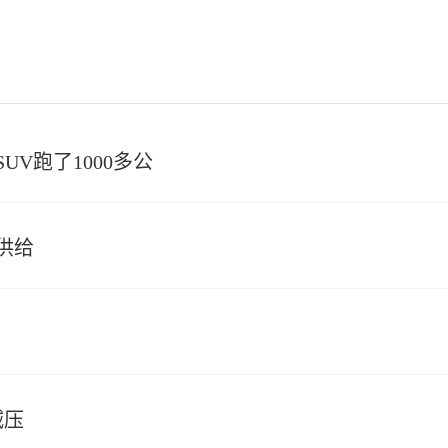
V跑了1000多公
供给
减压