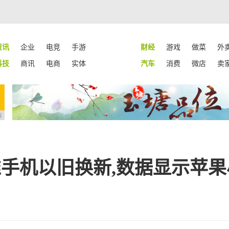
资讯
企业
电竞
手游
财经
游戏
做菜
外
科技
商讯
电商
实体
汽车
消费
微店
卖
告
推手机以旧换新,数据显示苹