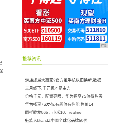
广告
推荐资讯
己
保
魅族成最大赢家?官方推手机以旧换新,数据
三月线下,千元机才是主力
价格千元，配置亮眼，华为畅享7S值得购买
华为畅享7S发布:有颜值有性能,售价14
同样骁龙865，小米10、realme
魅族入BrandZ中国全球化品牌50强