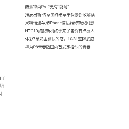
酷派锋尚Pro2更有“能耐”
推辰出新:传家宝终结苹果保修新政解读
果粉懵逼苹果iPhone售后维修新规则想
HTC10旗舰新机终于来了售价有点感人
体彩7星彩主题快闪店，10/31空降武威
华为P8青春版国内首发定格你的青春
有了
品牌
对