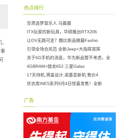
热点排行
甘肃追梦音乐人 马晨晨
ITX玩家的新玩具，华硕推出RTX206
让OV无路可走？酷比新品做最Fashio
机、
引领全场合风范 全新Jeep+大指挥官挥
回事
关于5G手机的消息，华为新品暂不考虑，全
另
4GBRAM+骁龙652:三星Galax
17天待机,滑盖设计,诺基亚新机:售价4
优衣库INES系列9月4日惊喜发售！全新
广告