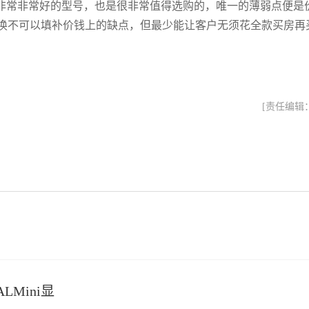
是非常非常好的型号，也是很非常值得选购的，唯一的薄弱点便是
换不可以填补价钱上的缺点，但最少能让客户无须花全款买房再
[责任编辑
LMini显