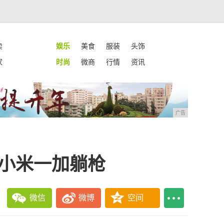
卖
娱乐
美食
服装
头饰
家
时尚
微商
行情
资讯
广告
果小米一加躺枪
微信
微博
空间