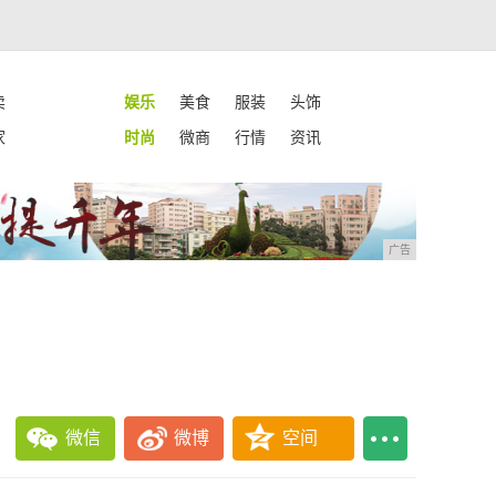
卖
娱乐
美食
服装
头饰
家
时尚
微商
行情
资讯
广告
微信
微博
空间