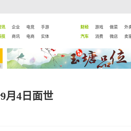
资讯
企业
电竞
手游
财经
游戏
做菜
外
科技
商讯
电商
实体
汽车
消费
微店
卖
告
于9月4日面世