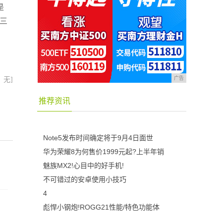
是
用三
广告
：无]
推荐资讯
Note5发布时间确定将于9月4日面世
华为荣耀8为何售价1999元起?上半年销
魅族MX2!心目中的好手机!
不可错过的安卓使用小技巧
4
彪悍小钢炮!ROGG21性能/特色功能体