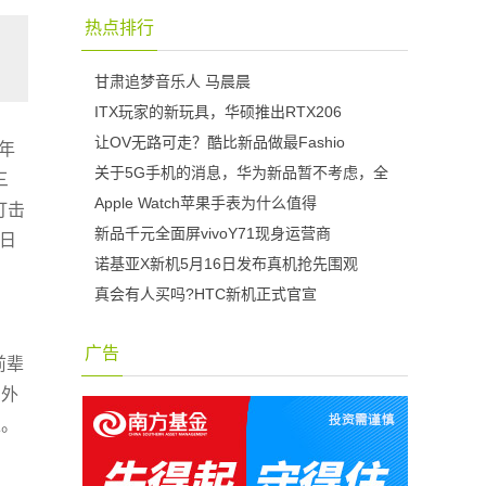
热点排行
甘肃追梦音乐人 马晨晨
ITX玩家的新玩具，华硕推出RTX206
让OV无路可走？酷比新品做最Fashio
年
关于5G手机的消息，华为新品暂不考虑，全
三
Apple Watch苹果手表为什么值得
打击
新品千元全面屏vivoY71现身运营商
4日
诺基亚X新机5月16日发布真机抢先围观
真会有人买吗?HTC新机正式官宣
广告
前辈
另外
上。