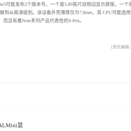
e5可能发布2个版本号，一个是5.89英尺双侧边显示屏版，一个
做到4k高清级別。该设备外壳薄厚仅为7.8mm，其 CPU可能选
h、而且有着Note系列产品代表性的S-Pen。
[责任编辑
LMini显