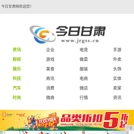
今日甘肃网欢迎您！
资讯
企业
电竞
手游
财经
游戏
做菜
外卖
娱乐
美食
服装
头饰
科技
商讯
电商
实体
汽车
消费
微店
卖家
时尚
微商
行情
资讯
广告