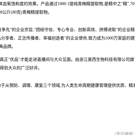
饱和度的效果。产品通过1000:1提纯青梅精提取物,是精中之“精”,70
08公斤(80克)青梅精提取物。
技争先”的企业宗旨,“团结守信、专心专业、创新高效、拼搏进取”的企业精
品分享者、正念传播者、幸福创造者”的企业使命,致力成为1000万家庭的
经典品牌。
有真正“优品”才能走进直播间与大众见面。由浙江美西生物科技有限公司旗
并得到大众的广泛好评。
致力于从预防、调理、康复三个领域,为人类生命周期健康管理提供优质、精
[责任编辑