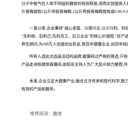
分子中氧气在人体不同组织器官的有效释放,进而达到提高人体血氧
斤青梅提取1公斤传统青梅精,1公斤传统青梅精提炼成0.06-0.
一直以来,企业秉持“诚心求昌、以德兴企;以义兴利、科
“先利他、后利己,先利员工、后立企业”的核心价值观,“好产
养生顾问,为100万人创造创业机会,筑百年健康企业,创百年
所有入选此次选品活动的品牌,都需经过严格的筛选,只
产品走进新媒体直播间,由知名主持人为广大民众倾力推荐,
未来,企业立足大健康产业,融合古方传承和现代科学,
有效的产品和服务。
推荐阅读：
旗龙