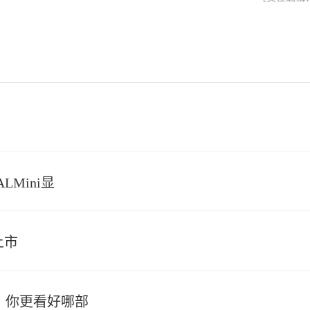
LMini显
上市
样，你更看好哪部