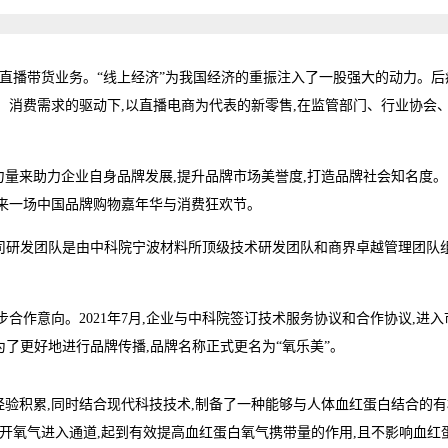
展直播带货业务。“线上经济”为我国经济的重振注入了一股强大的动力。后
、消费需求的驱动下,以直播电商为代表的新零售,在监管部门、行业协会
量来助力企业自身品牌发展,提升品牌市场美誉度,打造品牌社会知名度。
来一场中国品牌购物嘉年华与消费狂欢节。
,公司研发团队是由中科院宁波材料所顶级技术研发团队和商界卓越管理团队
合作意向。2021年7月,企业与中科院签订技术服务协议和合作协议,进入
,为了更好地进行品牌传播,品牌名称正式更名为“氧乐美”。
验积累,同时结合现代科技技术,制备了一种能够与人体血红蛋白结合的有
打开氧气进入通道,起到有效提高血红蛋白氧气携带量的作用,且不影响血红