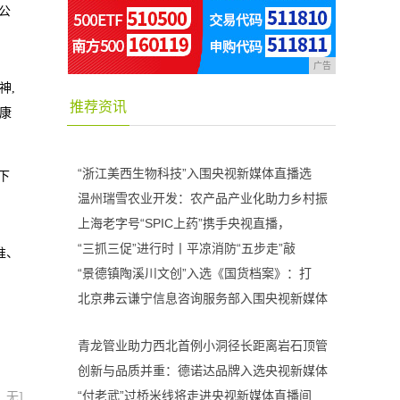
公
广告
神,
推荐资讯
健康
“浙江美西生物科技”入围央视新媒体直播选
下
温州瑞雪农业开发：农产品产业化助力乡村振
上海老字号“SPIC上药”携手央视直播，
“三抓三促”进行时丨平凉消防“五步走”敲
准、
“景德镇陶溪川文创”入选《国货档案》：打
北京弗云谦宁信息咨询服务部入围央视新媒体
青龙管业助力西北首例小洞径长距离岩石顶管
创新与品质并重：德诺达品牌入选央视新媒体
“付老武”过桥米线将走进央视新媒体直播间
：无]