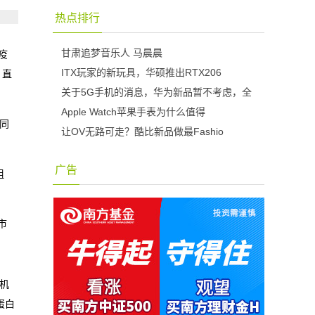
热点排行
甘肃追梦音乐人 马晨晨
疫
ITX玩家的新玩具，华硕推出RTX206
、直
关于5G手机的消息，华为新品暂不考虑，全
Apple Watch苹果手表为什么值得
同
让OV无路可走？酷比新品做最Fashio
广告
组
市
机
蛋白