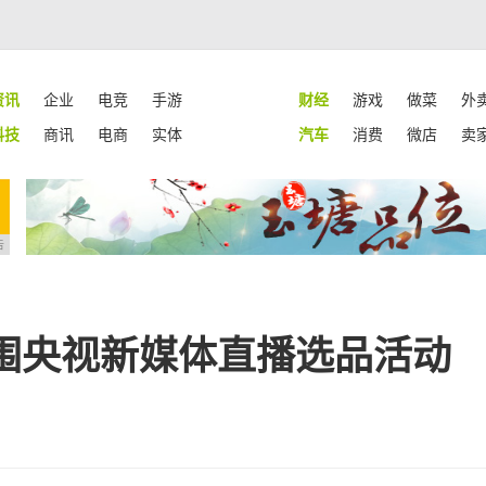
资讯
企业
电竞
手游
财经
游戏
做菜
外
科技
商讯
电商
实体
汽车
消费
微店
卖
告
入围央视新媒体直播选品活动