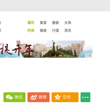
卖
娱乐
美食
服装
头饰
家
时尚
微商
行情
资讯
广告
微信
微博
空间