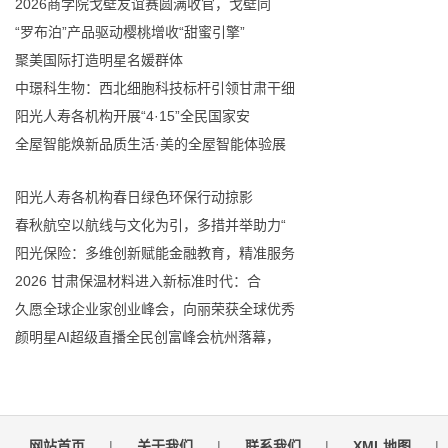
2026商学院戈壁友谊赛圆满收官，戈壁同
“罗布泊”产品驱动樱桃增收“甜蜜引擎”
聚美国际打造明星名媛群体
中璟科生物：西北细胞科技标杆引领甘肃干细
阳光人寿各机构开展“4·15”全民国家安
全屋智能焕新品质生活·美的全屋智能体验展
阳光人寿各机构春日绿色环保行动掠影
春秋航空以航线与文化为引，多措并举助力“
阳光保险：多维创新赋能金融教育，精准服务
2026 甘肃保温材料进入新标准时代：合
久愿全球企业家创业峰会，向丽荣获全球优秀
颜明星AI超级直播全民创富峰会杭州落幕，
网站首页
|
关于我们
|
联系我们
|
XML地图
|