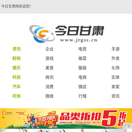
今日甘肃网欢迎您！
资讯
企业
电竞
手游
财经
游戏
做菜
外卖
娱乐
美食
服装
头饰
科技
商讯
电商
实体
汽车
消费
微店
卖家
时尚
微商
行情
资讯
广告