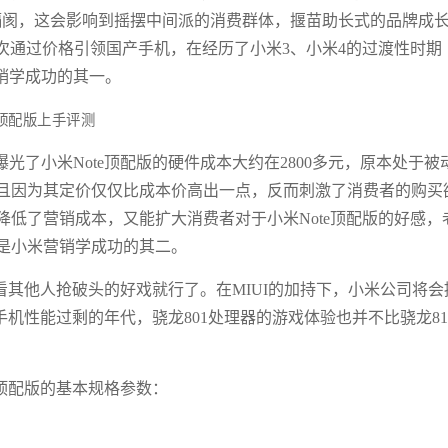
隔阂，这会影响到摇摆中间派的消费群体，揠苗助长式的品牌成
一次通过价格引领国产手机，在经历了小米3、小米4的过渡性时期
销学成功的其一。
了小米Note顶配版的硬件成本大约在2800多元，原本处于被
且因为其定价仅仅比成本价高出一点，反而刺激了消费者的购买
低了营销成本，又能扩大消费者对于小米Note顶配版的好感，
是小米营销学成功的其二。
看其他人抢破头的好戏就行了。在MIUI的加持下，小米公司将会
d手机性能过剩的年代，骁龙801处理器的游戏体验也并不比骁龙81
e顶配版的基本规格参数：