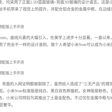
致，均采用了正面2.5D弧面玻璃+背面3D玻璃的设计语言。这是
给手机带来了视觉上的提升，并配合铝合金的金属中框，在边缘
。
4.1mm，曲线元素的大幅引入，在美学上进步十分显著。一直以来
了完全不一样的设计准则，我个人希望小米Note可以成为小米
净，背面的入网证明都被剔除了，虽然给人造成了“三无产品”的错
。小米Note标准版是纯白、黑白双色熊猫机，女神版是粉色，
色，小米公司特别为其推出了土豪金配色。不过仅在金属中框与M
彰显奢华。