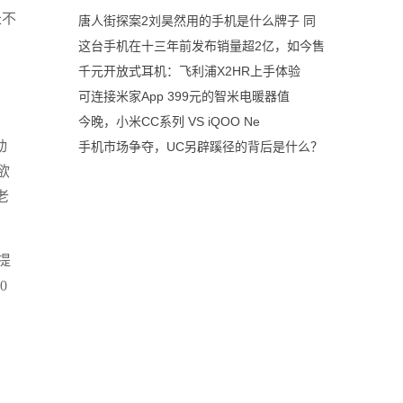
长不
唐人街探案2刘昊然用的手机是什么牌子 同
这台手机在十三年前发布销量超2亿，如今售
千元开放式耳机：飞利浦X2HR上手体验
可连接米家App 399元的智米电暖器值
今晚，小米CC系列 VS iQOO Ne
动
手机市场争夺，UC另辟蹊径的背后是什么？
欲
老
提
0