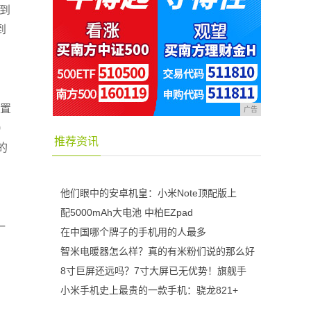
级到
到
配置
广告
9
推荐资讯
的
他们眼中的安卓机皇：小米Note顶配版上
配5000mAh大电池 中柏EZpad
一
在中国哪个牌子的手机用的人最多
智米电暖器怎么样？真的有米粉们说的那么好
8寸巨屏还远吗？7寸大屏已无优势！旗舰手
小米手机史上最贵的一款手机：骁龙821+