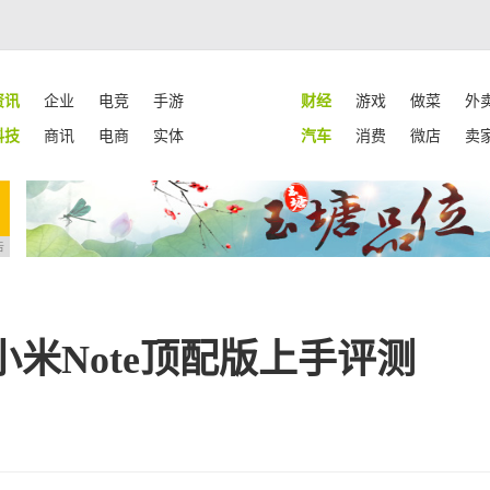
资讯
企业
电竞
手游
财经
游戏
做菜
外
科技
商讯
电商
实体
汽车
消费
微店
卖
告
米Note顶配版上手评测