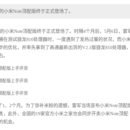
布的小米Note顶配版终于正式登场了。
布的小米Note顶配版终于正式登场了。时隔4个月后，5月6日，雷
通在测试骁龙810处理器时，一度遇到了发热过量的状况，而小
的优化，并率先拿到了高通最新出货的V2.1版骁龙810处理器
右。
了1、2个月。为了弥补米粉的遗憾，雷军当场宣布小米Note顶配
发售，此外，全国的19家官方小米之家也会同步开卖小米Note顶配
的机会。