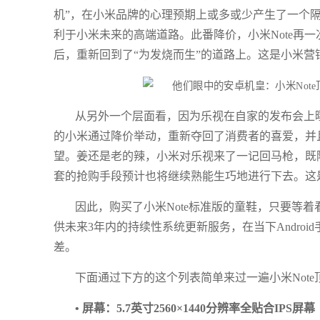
机”，在小米品牌的心理预期上或多或少产生了一个
利于小米未来的高端道路。此番降价，小米Note再
后，重新回到了“为发烧而生”的道路上。这是小米营
从另外一个层面看，因为乐视在自家的发布会上曝光
的小米通过降价举动，重新夺回了消费者的喜爱，并
望。姜还是老的辣，小米对乐视来了一记回马枪，既降
套的抢购手段预计也将继续熟能生巧地进行下去。这
因此，购买了小米Note标准版的童鞋，只要等着
供未来3年内的持续性系统更新服务，在当下Androi
差。
下面通过下方的这个列表简单来过一遍小米Not
• 屏幕：5.7英寸2560×1440分辨率全贴合IPS屏幕