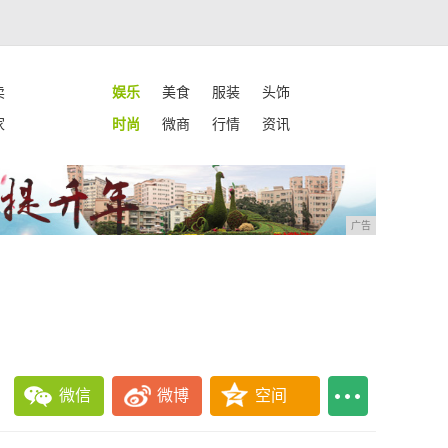
卖
娱乐
美食
服装
头饰
家
时尚
微商
行情
资讯
广告
微信
微博
空间