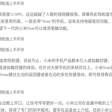
素密度515PPI，远远超越了人眼的视网膜极限，屏幕色彩饱和度
7英寸，蛮有意思的是，一款名带“Note”的手机，没有支持电磁笔控功能
，希望下一代的小米Note可以增添笔触功能。
三大金刚导航键，目前为止，小米的手机产品都未引入虚拟触控键，
虚拟触控键的体验。在针对大屏手机的系统优化上，小米Note
ome键往左边的返回键或者右边的多任务键滑动，即可获得靠
要在边框上开口，让信号传导更好一点。小米公司在金属中框的上
媒体，获得了专门的刻字服务。雷军在品鉴会上介绍，目前小米