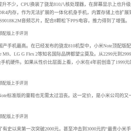
e提升不少，CPU换装了骁龙810八核处理器，在屏幕显示上也升
DDR4内存，作为无法扩展的一体化机身手机，内置存储上也扩展
ES9018K2M音频芯片，配合8颗松下PPS电容，推力得到了增强。
产手机最高。在已经发布的骁龙810机型中，小米Note顶配版
e M9、LG G Flex 2等知名国际品牌都望尘莫及。从2299元到299
手机硬件。如果从性价比层面上看，小米在4年前创造了1999元
ote标准版的童鞋也无需太过沮丧。这一定价，是小米公司的又
史以来第一次突破2000元，甚至冲击到3000元的“最贵小米手