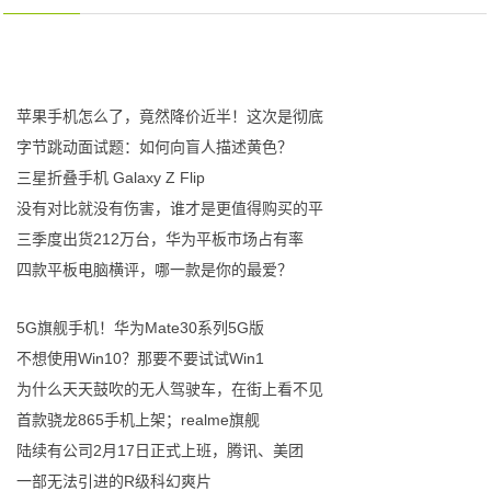
苹果手机怎么了，竟然降价近半！这次是彻底
字节跳动面试题：如何向盲人描述黄色？
三星折叠手机 Galaxy Z Flip
没有对比就没有伤害，谁才是更值得购买的平
三季度出货212万台，华为平板市场占有率
四款平板电脑横评，哪一款是你的最爱？
5G旗舰手机！华为Mate30系列5G版
不想使用Win10？那要不要试试Win1
为什么天天鼓吹的无人驾驶车，在街上看不见
首款骁龙865手机上架；realme旗舰
陆续有公司2月17日正式上班，腾讯、美团
一部无法引进的R级科幻爽片