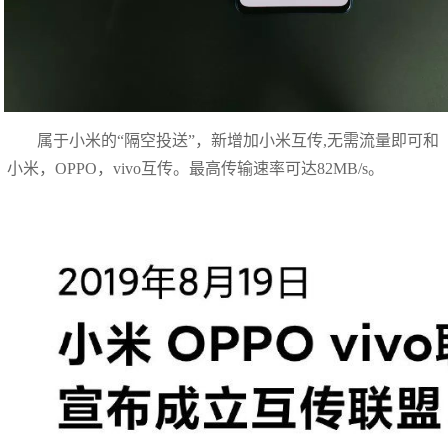
属于小米的“隔空投送”，新增加小米互传,无需流量即可和
小米，OPPO，vivo互传。最高传输速率可达82MB/s。