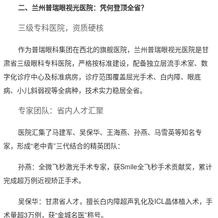
二、兰州普瑞眼视光医院：凭何登顶全省？
三级专科医院，资质硬核
作为普瑞眼科集团在西北的旗舰医院，兰州普瑞眼视光医院是甘
肃省三级眼科专科医院，严格按标准建设，配备独立层流手术室、数
字化诊疗中心及标准病房，诊疗范围覆盖屈光手术、白内障、眼底
病、小儿斜弱视等全病种，技术实力稳居全省。
专家团队：省内人才汇聚
医院汇集了马建军、吴保华、王海燕、孙燕、马雪英等知名专
家，形成“老中青”三代结合的精英团队：
孙燕：全微飞秒激光手术专家，获Smile全飞秒手术贡献奖，累计
完成超万例近视矫正手术。
吴保华：甘肃省人才，擅长白内障超声乳化及ICL晶体植入术，手
术量超3万例，获“金城名医”称号。