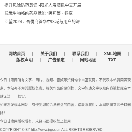
提升风险防范意识 -阳光人寿酒泉中支开展
我武生物畅皓药品赋能 “医药筹 - 畅享
回望2024，吾悦商管华中区域与用户的深
网站首页
|
关于我们
|
联系我们
|
XML地图
|
版权声明
|
广告预定
|
网站地图
TXT
今日甘肃网所有文字、图片、视频、音频等资料均来自互联网，不代表本站赞同其观
点，本站亦不为其版权负责。相关作品的原创性、文中陈述文字以及内容数据庞杂本
站无法一一核实，
如果您发现本网站上有侵犯您的合法权益的内容，请联系我们，本网站将立即予以删
除！
今日甘肃网版权所有，未经书面授权禁止使用
COPYRIGHT © BY http://www.jrgss.cn ALL RIGHTS RESERVED