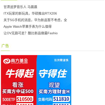
甘肃追梦音乐人 马晨晨
ITX玩家的新玩具，华硕推出RTX206
关于5G手机的消息，华为新品暂不考虑，全
Apple Watch苹果手表为什么值得
让OV无路可走？酷比新品做最Fashio
广告