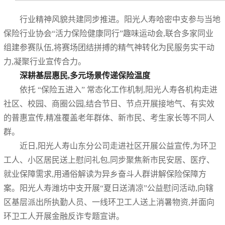
行业精神风貌共建同步推进。阳光人寿哈密中支参与当地
保险行业协会“活力保险健康同行”趣味运动会,联合多家同业
组建参赛队伍,将赛场团结拼搏的精气神转化为民服务实干动
力,凝聚行业宣传合力。
深耕基层惠民,多元场景传递保险温度
依托 “保险五进入” 常态化工作机制,阳光人寿各机构走进
社区、校园、商圈公园,结合节日、节点开展接地气、有实效
的普惠宣传,精准覆盖老年群体、新市民、考生家长等不同人
群。
近日,阳光人寿山东分公司走进社区开展公益宣传,为环卫
工人、小区居民送上慰问礼包,同步聚焦新市民安居、医疗、
就业保障需求,用通俗解读为异乡奋斗人群讲解保险保障方
案。阳光人寿潍坊中支开展“夏日送清凉”公益慰问活动,向辖
区基层派出所执勤人员、一线环卫工人送上消暑物资,并面向
环卫工人开展金融反诈专题宣讲。