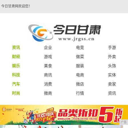
今日甘肃网欢迎您！
资讯
企业
电竞
手游
财经
游戏
做菜
外卖
娱乐
美食
服装
头饰
科技
商讯
电商
实体
汽车
消费
微店
卖家
时尚
微商
行情
资讯
广告