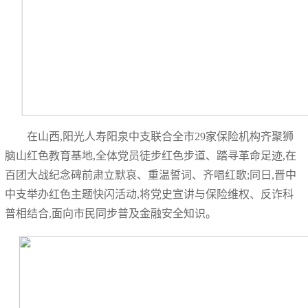
在山西,阳光人寿阳泉中支联合全市29家保险机构齐聚狮
脑山红色教育基地,全体党员徒步红色步道、踏寻革命足迹,在
百团大战纪念碑前肃立默哀、重温誓词、齐唱红歌;同日,晋中
中支举办红色主题快闪活动,将党史宣讲与保险维权、反诈科
普相结合,面向市民同步普及金融安全知识。