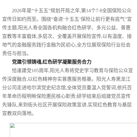
2026年是“十五五”规划开局之年,第14个7·8全国保险公众
宣传日如约而至。围绕“奋进‘十五五’保险让前行更有底气”宣
传主题,阳光人寿全国各机构融合红色研学、多元公益、普惠
宣教等丰富载体,多层次、全覆盖开展保险宣传,以有温度、接
地气的金融服务践行金融为民初心,全方位展现保险行业社会
责任与担当。
党建引领铸魂,红色研学凝聚服务合力
恰逢建党105周年,阳光人寿将党史学习教育与保险公众宣
传深度融合,以红色精神夯实普惠服务根基。阳光人寿黑龙江
分公司走进哈尔滨党史纪念馆,全体党员重温入党誓词,依托百
年革命历程明晰保险惠民核心职责;研学结束后组建党员宣传
先锋队,来到街头社区开展保险政策宣讲,实现红色教育与基层
宣教双向落地。