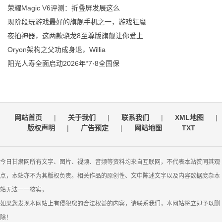
荣耀Magic V6评测：折叠屏发展这么
现阶段玩游戏最好的旗舰手机之一，游戏狂魔
夜拍神器，这两款骁龙8至尊版旗舰让你爱上
Oryon架构之父功成身退，Willia
阳光人寿全面启动2026年“7·8全国保
网站首页
|
关于我们
|
联系我们
|
XML地图
|
版权声明
|
广告预定
|
网站地图
TXT
今日甘肃网所有文字、图片、视频、音频等资料均来自互联网，不代表本站赞同其观
点，本站亦不为其版权负责。相关作品的原创性、文中陈述文字以及内容数据庞杂本
站无法一一核实，
如果您发现本网站上有侵犯您的合法权益的内容，请联系我们，本网站将立即予以删
除！