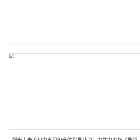
阳光人寿沧州中支组织全体党员赴泊头中共中央华北局城