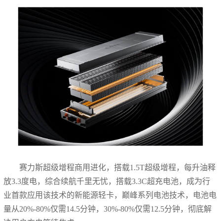
赛力斯超级增程商用进化，搭载1.5T超级增程，每升油释
放3.3度电，综合续航千里无忧，搭载3.3C超充电池，成为行
业首款应用该技术的新能源轻卡，巅峰系列电池技术，电池电
量从20%-80%仅需14.5分钟，30%-80%仅需12.5分钟，彻底解