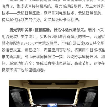
底盘-P、集成式直接热泵系统、赛力斯超级增程，及三大领先
技术——云途智慧座舱、巅峰系列电池技术、云途智慧领航，
构建起代际领先的优势，定义超级轻卡新标准。
流光装甲美学+智慧座舱，舒适体验代际领先。
瑞驰C9采
用流光装甲美学设计，实现低风阻与高辨识度的统一。云途智
慧座舱配备8.8+15.6寸智慧双联屏，全栈自研云途OS支持全场
景语音交互、远程控车、海量应用等功能，将商用车智能标准
推向新高度。舒适表现同样值得一提：云境舒享座椅通风、加
热、减震功能齐全；集成式直接热泵系统，高效节能，即便在
极寒环境下也能温暖如春。