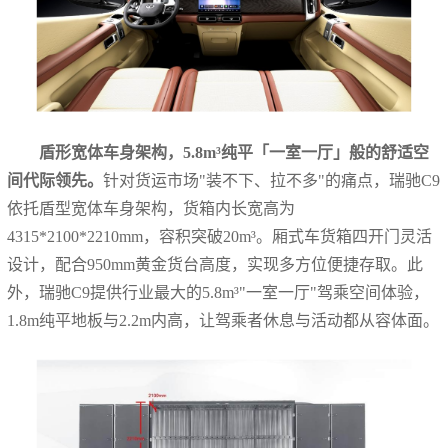
盾形宽体车身架构，5.8m³纯平「一室一厅」般的舒适空
间代际领先。
针对货运市场"装不下、拉不多"的痛点，瑞驰C9
依托盾型宽体车身架构，货箱内长宽高为
4315*2100*2210mm，容积突破20m³。厢式车货箱四开门灵活
设计，配合950mm黄金货台高度，实现多方位便捷存取。此
外，瑞驰C9提供行业最大的5.8m³"一室一厅"驾乘空间体验，
1.8m纯平地板与2.2m内高，让驾乘者休息与活动都从容体面。