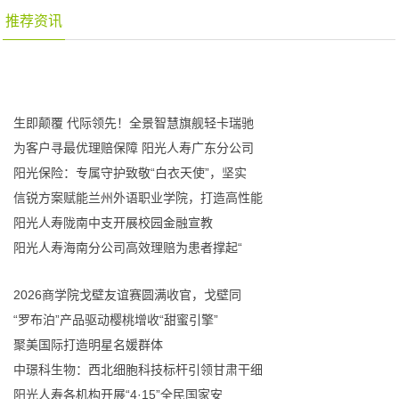
推荐资讯
生即颠覆 代际领先！全景智慧旗舰轻卡瑞驰
为客户寻最优理赔保障 阳光人寿广东分公司
阳光保险：专属守护致敬“白衣天使”，坚实
信锐方案赋能兰州外语职业学院，打造高性能
阳光人寿陇南中支开展校园金融宣教
阳光人寿海南分公司高效理赔为患者撑起“
2026商学院戈壁友谊赛圆满收官，戈壁同
“罗布泊”产品驱动樱桃增收“甜蜜引擎”
聚美国际打造明星名媛群体
中璟科生物：西北细胞科技标杆引领甘肃干细
阳光人寿各机构开展“4·15”全民国家安