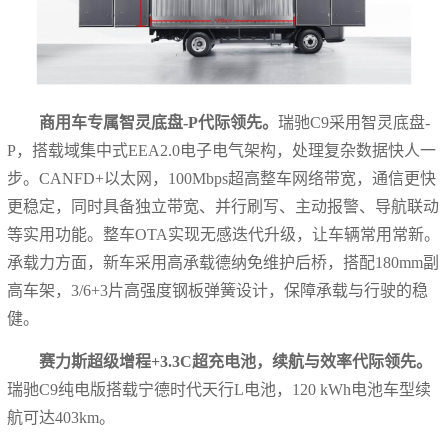
商用车专属智灵底盘-P代际领先。
瑞驰C9采用智灵底盘-
P，搭载域集中式EEA2.0电子电气架构，处理复杂数据快人一
步。CANFD+以太网，100Mbps超高整车网络带宽，通信更快
更稳定，同时具备独立带宽、并行刷写、主动报警、导航联动
等实用功能。整车OTA实现无感迭代升级，让车辆常用常新。
承载力方面，新车采用高承载德纳免维护后桥，搭配180mm副
高车架，3/6+3片高强度钢板弹簧设计，保障承载与行驶的稳
健。
赛力斯超级增程+3.3C超充电池，续航与效率代际领先。
瑞驰C9纯电版搭载宁德时代天行L电池，120 kWh电池车型续
航可达403km。