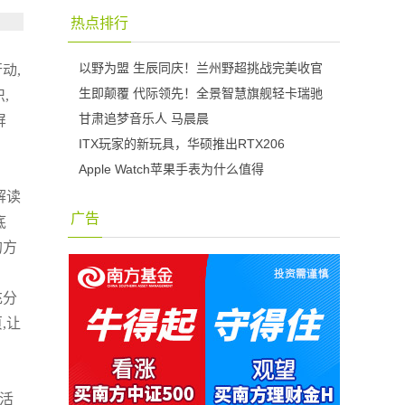
热点排行
以野为盟 生辰同庆！兰州野超挑战完美收官
动,
生即颠覆 代际领先！全景智慧旗舰轻卡瑞驰
,
甘肃追梦音乐人 马晨晨
屏
ITX玩家的新玩具，华硕推出RTX206
Apple Watch苹果手表为什么值得
解读
广告
底
的方
充分
,让
活