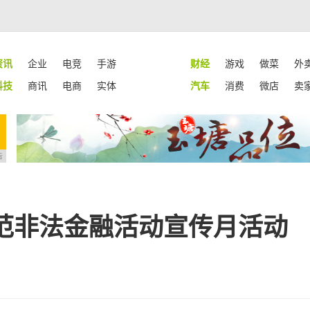
资讯
企业
电竞
手游
财经
游戏
做菜
外
科技
商讯
电商
实体
汽车
消费
微店
卖
告
范非法金融活动宣传月活动