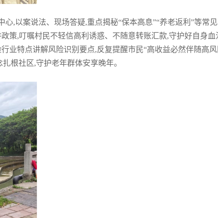
心,以案说法、现场答疑,重点揭秘“保本高息”“养老返利”等常
讲政策,叮嘱村民不轻信高利诱惑、不随意转账汇款,守护好自身血
险行业特点讲解风险识别要点,反复提醒市民“高收益必然伴随高风
念扎根社区,守护老年群体安享晚年。