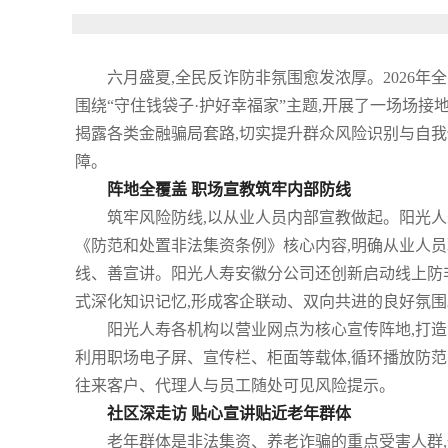
六月盛夏,全民反诈防非氛围愈发浓厚。2026年
围绕“守住钱袋子·护好幸福家”主题,开展了一场场接
揭露各类金融骗局套路,切实提升群众风险识别与自我
障。
阵地全覆盖 职场宣教筑牢内部防线
筑牢风险防线,以从业人员内部宣教做起。阳光人
《防范和处置非法集资条例》核心内容,明确从业人员
线、善宣讲。阳光人寿安徽分公司还创新启动线上防
式深化知识记忆,形成客企联动、双向共进的良好氛围
阳光人寿各机构以营业网点为核心宣传阵地,打
利用职场电子屏、宣传栏、柜面等载体,循环播放防范
往来客户、代理人与员工随处可见风险提示。
社区深走访 贴心宣讲贴近老年群体
老年群体是非法集资、养老诈骗的重点受害人群