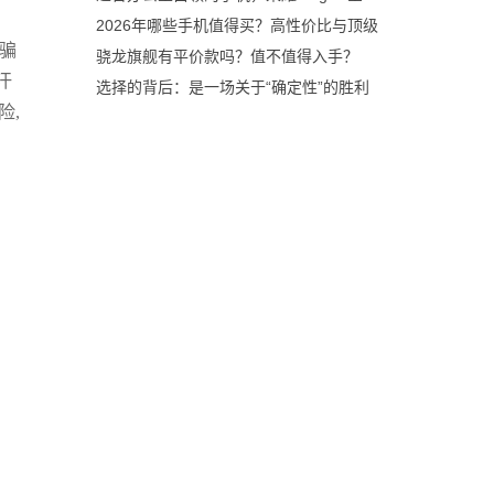
2026年哪些手机值得买？高性价比与顶级
见骗
骁龙旗舰有平价款吗？值不值得入手？
汗
选择的背后：是一场关于“确定性”的胜利
险,