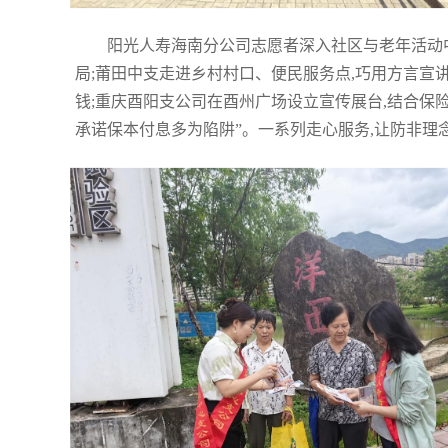
阳光人寿海南分公司志愿者深入社区与老年活动中
局;莆田中支走进乡村村口、便民服务点,巧用方言宣
钱;重庆酉阳支公司在酉州广场设立宣传展台,结合保
承诺保本付息多为陷阱”。一系列走心服务,让防非理