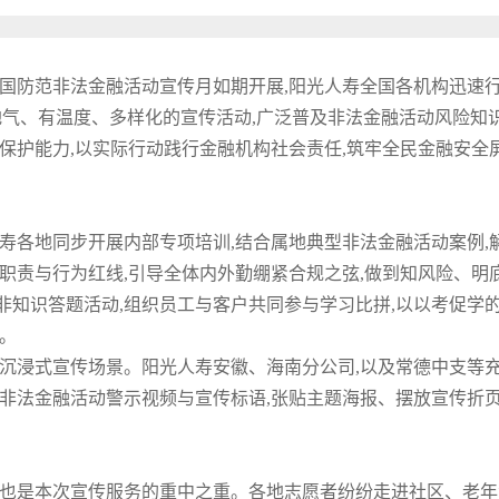
全国防范非法金融活动宣传月如期开展,阳光人寿全国各机构迅速行
地气、有温度、多样化的宣传活动,广泛普及非法金融活动风险知识
保护能力,以实际行动践行金融机构社会责任,筑牢全民金融安全
寿各地同步开展内部专项培训,结合属地典型非法金融活动案例,
职责与行为红线,引导全体内外勤绷紧合规之弦,做到知风险、明
非知识答题活动,组织员工与客户共同参与学习比拼,以以考促学
。
造沉浸式宣传场景。阳光人寿安徽、海南分公司,以及常德中支等
非法金融活动警示视频与宣传标语,张贴主题海报、摆放宣传折页
,也是本次宣传服务的重中之重。各地志愿者纷纷走进社区、老年