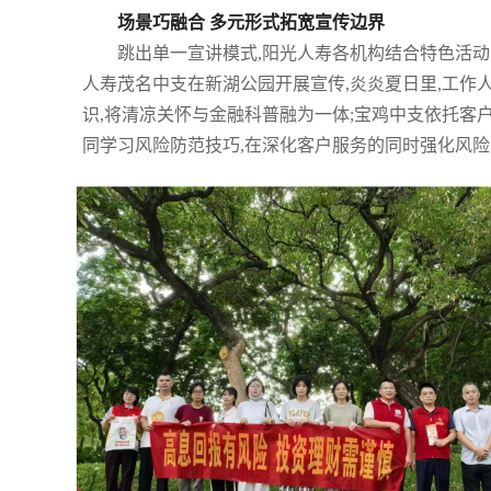
场景巧融合 多元形式拓宽宣传边界
跳出单一宣讲模式,阳光人寿各机构结合特色活
人寿茂名中支在新湖公园开展宣传,炎炎夏日里,工作
识,将清凉关怀与金融科普融为一体;宝鸡中支依托客
同学习风险防范技巧,在深化客户服务的同时强化风