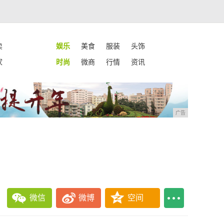
卖
娱乐
美食
服装
头饰
家
时尚
微商
行情
资讯
广告
微信
微博
空间