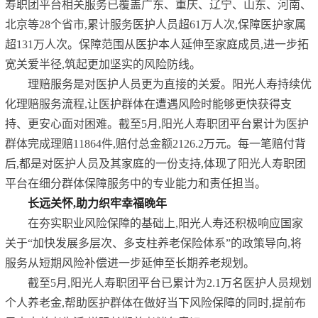
寿职团平台相关服务已覆盖广东、重庆、辽宁、山东、河南、
北京等28个省市,累计服务医护人员超61万人次,保障医护家属
超131万人次。保障范围从医护本人延伸至家庭成员,进一步拓
宽关爱半径,筑起更加坚实的风险防线。
理赔服务是对医护人员更为直接的关爱。阳光人寿持续优
化理赔服务流程,让医护群体在遭遇风险时能够更快获得支
持、更安心面对困难。截至5月,阳光人寿职团平台累计为医护
群体完成理赔11864件,赔付总金额2126.2万元。每一笔赔付背
后,都是对医护人员及其家庭的一份支持,体现了阳光人寿职团
平台在细分群体保障服务中的专业能力和责任担当。
长远关怀,助力织牢幸福晚年
在夯实职业风险保障的基础上,阳光人寿还积极响应国家
关于“加快发展多层次、多支柱养老保险体系”的政策导向,将
服务从短期风险补偿进一步延伸至长期养老规划。
截至5月,阳光人寿职团平台已累计为2.1万名医护人员规划
个人养老金,帮助医护群体在做好当下风险保障的同时,提前布