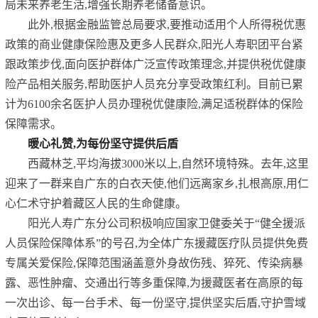
局未来养老生活,增强长期养老储备意识。
此外,根据金融监管总局要求,要推动适用个人所得税优惠
政策的商业健康保险惠及更多人民群众,阳光人寿职团平台紧
跟政策步伐,面向医护群体广泛宣传政策理念,并提供税优健康
险产品相关服务,帮助医护人员充分享受政策红利。目前已累
计为6100余名医护人员办理税优健康险,满足适税群体的保险
保障需求。
暖心礼赞,为每份坚守提供后盾
西藏林芝,平均海拔3000米以上,自然环境特殊。去年,这里
迎来了一群来自广东的白衣天使,他们远离家乡,扎根高原,用仁
心仁术守护着藏区人民的生命健康。
阳光人寿广东分公司积极响应国家卫健委关于“健全援派
人员保险保障体系”的号召,为全体广东援藏医疗队员提供免费
专属关爱保险,保障范围涵盖意外身故伤残、猝死、传染病暴
露、恶性肿瘤、交通出行等多重保障,为援藏医者在高原的每
一次出诊、每一台手术、每一份坚守,提供坚实后盾,守护雪域