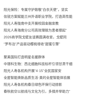
阳光保险：专属守护致敬“白衣天使”，坚实
信锐方案赋能兰州外语职业学院，打造高性能
阳光人寿陇南中支开展校园金融宣教
阳光人寿海南分公司高效理赔为患者撑起“
2026商学院戈壁友谊赛圆满收官，戈壁同
“罗布泊”产品驱动樱桃增收“甜蜜引擎”
聚美国际打造明星名媛群体
中璟科生物：西北细胞科技标杆引领甘肃干细
阳光人寿各机构开展“4·15”全民国家安
全屋智能焕新品质生活·美的全屋智能体验展
阳光人寿各机构春日绿色环保行动掠影
春秋航空以航线与文化为引，多措并举助力“