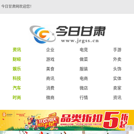
今日甘肃网欢迎您！
资讯
企业
电竞
手游
财经
游戏
做菜
外卖
娱乐
美食
服装
头饰
科技
商讯
电商
实体
汽车
消费
微店
卖家
时尚
微商
行情
资讯
广告