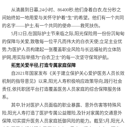
从清晨到日暮,24小时、86400秒,他们身着白衣,在分秒之
间始终如一地用爱与关怀守护着“生”的希望。他们有一个共同
的名字——护士,有一个共同的使命——救死扶伤。
5月12日,在国际护士节来临之际,阳光保险用一份份沉甸甸
的保障与关爱,致敬每一位平凡而伟大的白衣天使;立足主业优
势,为医护人员构建起一张覆盖职业风险与长远福祉的立体防
护网,用实际举措为“白衣卫士”的每一次坚守保驾护航。
拓宽关爱半径,打造专属家庭保障
自2021年国家发布《关于建立保护关心爱护医务人员长效
机制的指导意见》以来,阳光人寿积极响应政策导向,践行社会
责任,依托职团平台打造覆盖医务人员家庭的综合保障服务体
系。
其中,针对医护人员面临的职业暴露、意外伤害等特殊风
险,阳光人寿打造了医护专属公益赠险,及针对家属的交通意外
保障,切实提升医务人员家庭抵御风险的能力。截至5月,阳光人