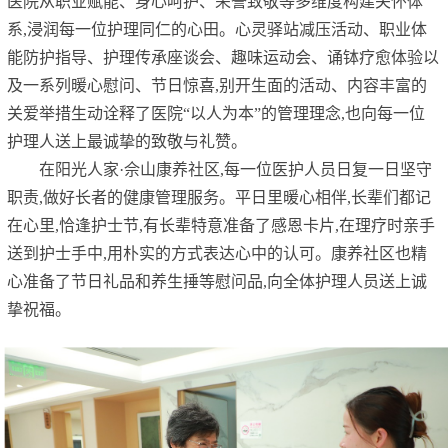
医院从职业赋能、身心呵护、荣誉致敬等多维度构建关怀体
系,浸润每一位护理同仁的心田。心灵驿站减压活动、职业体
能防护指导、护理传承座谈会、趣味运动会、诵钵疗愈体验以
及一系列暖心慰问、节日惊喜,别开生面的活动、内容丰富的
关爱举措生动诠释了医院“以人为本”的管理理念,也向每一位
护理人送上最诚挚的致敬与礼赞。
在阳光人家·佘山康养社区,每一位医护人员日复一日坚守
职责,做好长者的健康管理服务。平日里暖心相伴,长辈们都记
在心里,恰逢护士节,有长辈特意准备了感恩卡片,在理疗时亲手
送到护士手中,用朴实的方式表达心中的认可。康养社区也精
心准备了节日礼品和养生捶等慰问品,向全体护理人员送上诚
挚祝福。