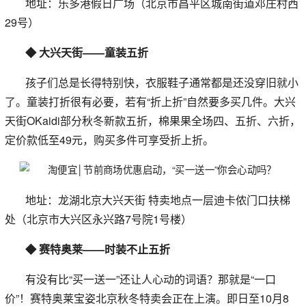
地址：乐多港假日广场（北京市昌平区城南街道邓庄村西
29号）
◆ 大兴天街——童装五折
孩子们总是长得特别快，衣服鞋子通常都是还没穿旧就小
了。童装打折很有必要，若有“折上折”自然要多买几件。大兴
天街OKaidi部分秋冬新款五折，棉果果全场四、五折、六折，
定价款低至49元，购买多件可享受折上折。
地址：龙湖北京大兴天街 特卖地点一层迪卡侬门口扶梯
处（北京市大兴区永兴路7号院1号楼）
◆ 赛特奥莱——时装不止五折
有没有比“买一送一”还让人心动的词语？那就是“一口
价”！赛特奥莱宝姿北京秋冬特卖会正在上演。即日至10月8