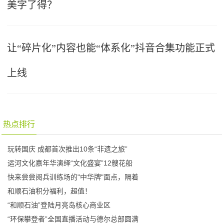
美字了得？
让“碎片化”内容也能“体系化”抖音合集功能正式
上线
热点排行
玩转国庆 成都首次推出10条“非遗之旅”
运河文化嘉年华演绎“文化盛宴”12艘花船
快来尝尝阅兵训练场的"中华牌"面点，隔着
和顺石油积分福利，超值！
“和顺石油”登陆月亮岛核心商业区
“环保攀登者”全国直播活动与德尔总部圆满