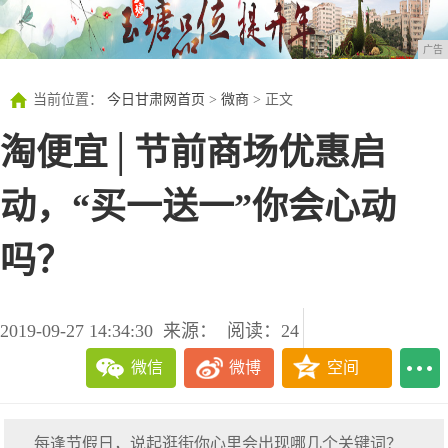
广告
当前位置：
今日甘肃网首页
>
微商
> 正文
淘便宜│节前商场优惠启
动，“买一送一”你会心动
吗？
2019-09-27 14:34:30
来源：
阅读：24
微信
微博
空间
每逢节假日，说起逛街你心里会出现哪几个关键词？