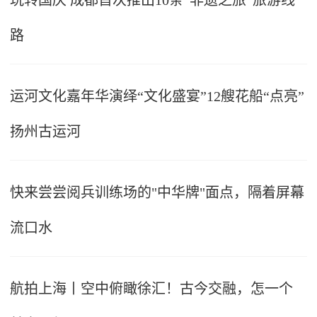
玩转国庆 成都首次推出10条“非遗之旅”旅游线
路
运河文化嘉年华演绎“文化盛宴”12艘花船“点亮”
扬州古运河
快来尝尝阅兵训练场的"中华牌"面点，隔着屏幕
流口水
航拍上海丨空中俯瞰徐汇！古今交融，怎一个