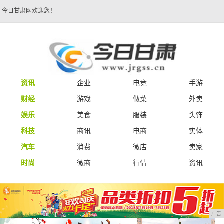
今日甘肃网欢迎您！
资讯
企业
电竞
手游
财经
游戏
做菜
外卖
娱乐
美食
服装
头饰
科技
商讯
电商
实体
汽车
消费
微店
卖家
时尚
微商
行情
资讯
广告