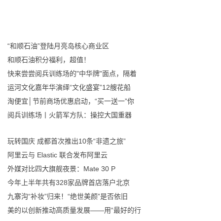
“和顺石油”登陆月亮岛核心商业区
和顺石油积分福利，超值！
快来尝尝阅兵训练场的"中华牌"面点，隔着
运河文化嘉年华演绎“文化盛宴”12艘花船
淘便宜│节前商场优惠启动，“买一送一”你
阅兵训练场丨火箭军方队：操控大国重器
玩转国庆 成都首次推出10条“非遗之旅”
阿里云与 Elastic 联合发布阿里云
外媒对比四大旗舰夜景：Mate 30 P
今年上半年共有328家品牌首店落户北京
九寨沟“补妆”归来！“绝世美颜”是否依旧
美的以创新推动高质量发展——用“最好的行