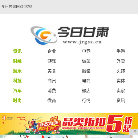
今日甘肃网欢迎您！
资讯
企业
电竞
手游
财经
游戏
做菜
外卖
娱乐
美食
服装
头饰
科技
商讯
电商
实体
汽车
消费
微店
卖家
时尚
微商
行情
资讯
广告