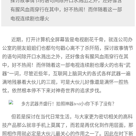
探讨故事情节的语句间除开口水溅出之外，还好像含
有腥风血雨穿行在其中，好不热闹！而伴随着这一部
电视连续剧也爆火
近期，打开计算机全屏幕皆是电视剧花千骨，就连公司办
公室的朋友姐姐们也都句句戳心离不了杀阡陌，探讨故事情节
的语句间除开口水溅出之外，还好像含有腥风血雨穿行在其
中，好不热闹！而伴随着这一部电视连续剧也爆火的也有“武
器”一词，尽管近些年，互联网上脑洞大的各式各样武器一遍
满地残暴着大伙儿的三观，可是大伙儿好像還是满怀一腔热
忱，依然根本停不下来对神奇世界的追求步伐。
但若是探讨在当代日常生活，与大家更为密切相关的高科
技产品那么就非手机上莫属了，而若是再优化到作用层面，那
照相作用就必定是大伙儿最关心的作用之一了。因此在时下新