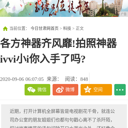
广告
当前位置：
今日甘肃网首页
>
科技
> 正文
各方神器齐风靡!拍照神器
ivvi小i你入手了吗?
2020-09-06 06:07:05
来源：
阅读：848
微信
微博
空间
近期，打开计算机全屏幕皆是电视剧花千骨，就连公
司办公室的朋友姐姐们也都句句戳心离不了杀阡陌，