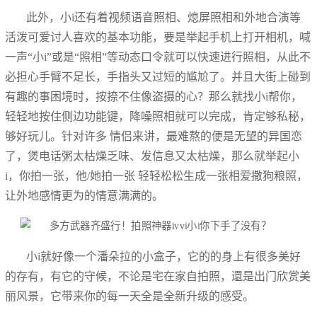
此外，小i还有着视频语音照相、熄屏照相和外地合演等
活泼可爱讨人喜欢的基本功能，要是举起手机上打开相机，喊
一声“小i”或是“照相”等动态口令就可以快速进行照相，从此不
必担心手臂不足长，手指头又过短的尴尬了。并且大街上碰到
有趣的事困境时，按捺不住像盗摄的心？那么就找小i帮你，
轻轻地按住侧边功能键，降噪照相就可以完成，肯定够私秘，
够好玩儿。针对许多 情侣来讲，最难熬的便是无望的异国恋
了，煲电话粥太枯燥乏味、发信息又太枯燥，那么就举起小
i，你拍一张，他/她拍一张 轻轻松松生成一张相爱撒狗粮照，
让外地感情更为的情意满满的。
小i就好像一个潘朵拉的小盒子，它的的身上有很多美好
的存有，有它的守候，不论是宅在家自拍照，還是出门欣赏美
丽风景，它带来你的每一天全是全新升级的感受。