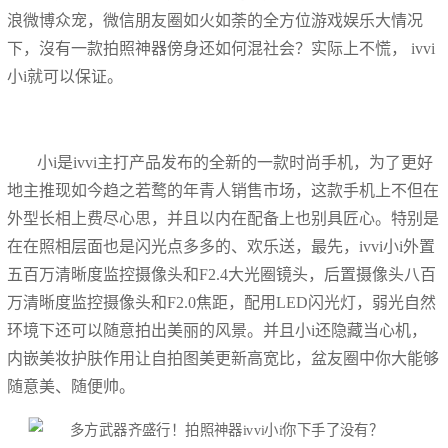
浪微博众宠，微信朋友圈如火如荼的全方位游戏娱乐大情况
下，沒有一款拍照神器傍身还如何混社会？实际上不慌， ivvi
小i就可以保证。
小i是ivvi主打产品发布的全新的一款时尚手机，为了更好
地主推现如今趋之若鹜的年青人销售市场，这款手机上不但在
外型长相上费尽心思，并且以内在配备上也别具匠心。特别是
在在照相层面也是闪光点多多的、欢乐送，最先，ivvi小i外置
五百万清晰度监控摄像头和F2.4大光圈镜头，后置摄像头八百
万清晰度监控摄像头和F2.0焦距，配用LED闪光灯，弱光自然
环境下还可以随意拍出美丽的风景。并且小i还隐藏当心机，
内嵌美妆护肤作用让自拍图美更新高宽比，盆友圈中你大能够
随意美、随便帅。