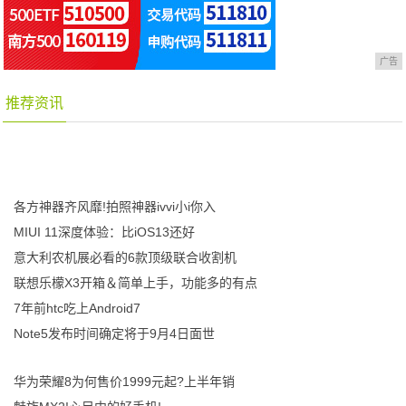
广告
推荐资讯
各方神器齐风靡!拍照神器ivvi小i你入
MIUI 11深度体验：比iOS13还好
意大利农机展必看的6款顶级联合收割机
联想乐檬X3开箱＆简单上手，功能多的有点
7年前htc吃上Android7
Note5发布时间确定将于9月4日面世
华为荣耀8为何售价1999元起?上半年销