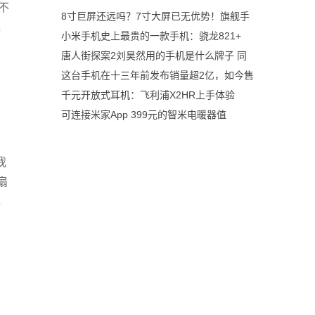
不
8寸巨屏还远吗？7寸大屏已无优势！旗舰手
，
小米手机史上最贵的一款手机：骁龙821+
唐人街探案2刘昊然用的手机是什么牌子 同
这台手机在十三年前发布销量超2亿，如今售
千元开放式耳机：飞利浦X2HR上手体验
可连接米家App 399元的智米电暖器值
我
扇
，