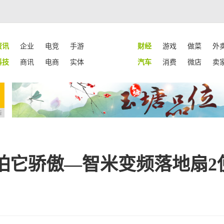
资讯
企业
电竞
手游
财经
游戏
做菜
外
科技
商讯
电商
实体
汽车
消费
微店
卖
告
怕它骄傲—智米变频落地扇2