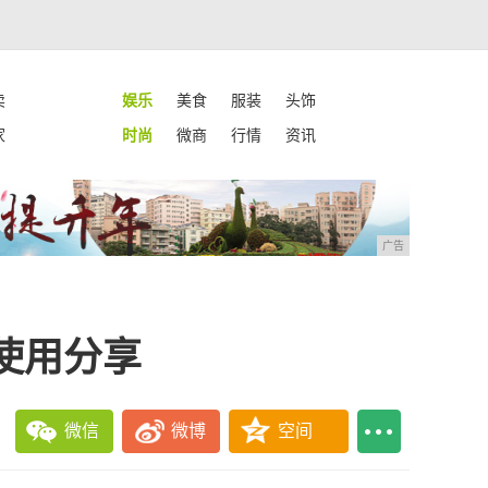
卖
娱乐
美食
服装
头饰
家
时尚
微商
行情
资讯
广告
使用分享
微信
微博
空间