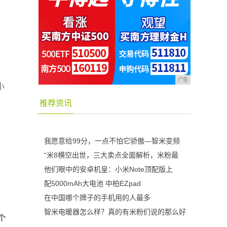
广告
小
推荐资讯
我愿意给99分，一点不怕它骄傲—智米变频
“米8横空出世，三大卖点全面解析，米粉最
他们眼中的安卓机皇：小米Note顶配版上
配5000mAh大电池 中柏EZpad
在中国哪个牌子的手机用的人最多
智米电暖器怎么样？真的有米粉们说的那么好
个