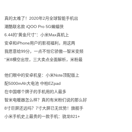
真的太难了！2020年2月全球智能手机出
潮酷联名款 iQOO Pro 5G蝙蝠侠
6.44的“黄金尺寸”：小米Max真机上
安卓和iPhone用户的影视福利，用这两
我愿意给99分，一点不怕它骄傲—智米变频
“米8横空出世，三大卖点全面解析，米粉最
他们眼中的安卓机皇：小米Note顶配版上
配5000mAh大电池 中柏EZpad
在中国哪个牌子的手机用的人最多
智米电暖器怎么样？真的有米粉们说的那么好
8寸巨屏还远吗？7寸大屏已无优势！旗舰手
小米手机史上最贵的一款手机：骁龙821+