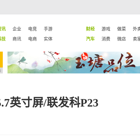
资讯
企业
电竞
手游
财经
游戏
做菜
外
科技
商讯
电商
实体
汽车
消费
微店
卖
告
7英寸屏/联发科P23