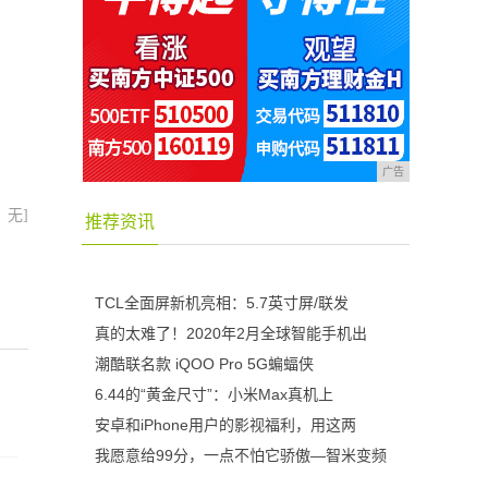
广告
：无]
推荐资讯
TCL全面屏新机亮相：5.7英寸屏/联发
真的太难了！2020年2月全球智能手机出
潮酷联名款 iQOO Pro 5G蝙蝠侠
6.44的“黄金尺寸”：小米Max真机上
安卓和iPhone用户的影视福利，用这两
我愿意给99分，一点不怕它骄傲—智米变频