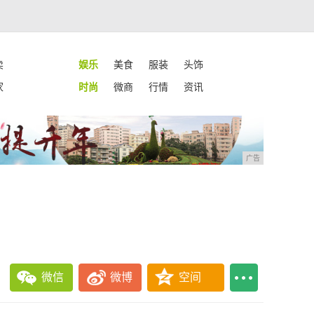
卖
娱乐
美食
服装
头饰
家
时尚
微商
行情
资讯
广告
微信
微博
空间